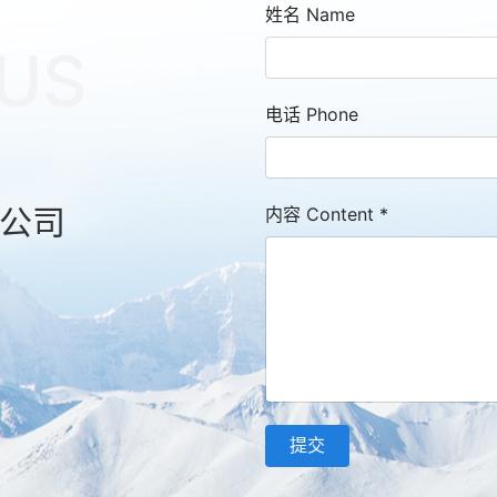
姓名 Name
US
电话 Phone
公司
内容 Content
*
提交