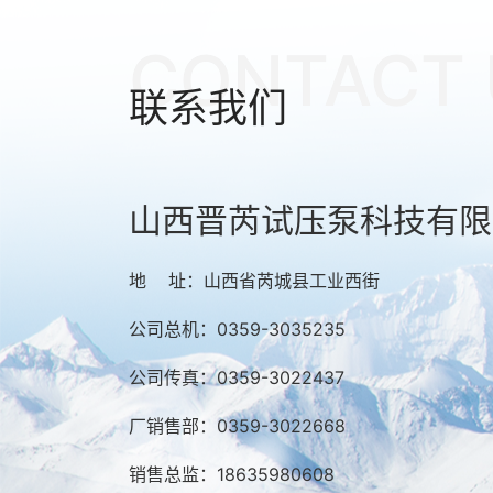
CONTACT 
联系我们
山西晋芮试压泵科技有限
地 址：山西省芮城县工业西街
公司总机：0359-3035235
公司传真：0359-3022437
厂销售部：0359-3022668
销售总监：18635980608