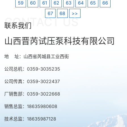
59
60
61
62
63
64
65
66
67
68
>>
CONTACT US
联系我们
山西晋芮试压泵科技有限公司
地 址：山西省芮城县工业西街
公司总机：0359-3035235
公司传真：0359-3022437
厂销售部：0359-3022668
销售总监：18635980608
技术总监：18635987128