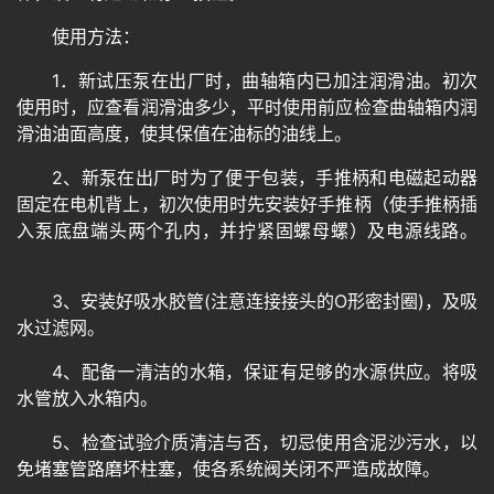
使用方法：
1．新试压泵在出厂时，曲轴箱内已加注润滑油。初次
使用时，应查看润滑油多少，平时使用前应检查曲轴箱内润
滑油油面高度，使其保值在油标的油线上。
2、新泵在出厂时为了便于包装，手推柄和电磁起动器
固定在电机背上，初次使用时先安装好手推柄（使手推柄插
入泵底盘端头两个孔内，并拧紧固螺母螺）及电源线路。
3、安装好吸水胶管(注意连接接头的O形密封圈)，及吸
水过滤网。
4、配备一清洁的水箱，保证有足够的水源供应。将吸
水管放入水箱内。
5、检查试验介质清洁与否，切忌使用含泥沙污水，以
免堵塞管路磨坏柱塞，使各系统阀关闭不严造成故障
。