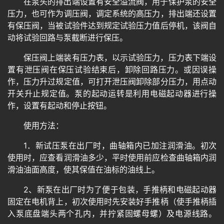
在泵头的排出端设置有安全溢流阀，用于保护泵的安全
压力，也可作为调压阀，调定系统的高压力，排出端还设置
有保压阀，当被试验件达到规定试验压力值后停机，该阀自
动将试验回路与泵截断进行保压。
保压阀上端装有压力表，以示试验压力，压力表下端设
置有泄压阀在保压试验结束后，卸除回路压力。或因误操
作，压力升过规定值，可打开泄压阀卸除部分压力，用点动
开关升止规定值。泵的起动运转是利用电磁起动器进行操
作，设置有起动和停止按钮。
使用方法：
1．新试压泵在出厂时，曲轴箱内已加注润滑油。初次
使用时，应查看润滑油多少，平时使用前应检查曲轴箱内润
滑油油面高度，使其保值在油标的油线上。
2、新泵在出厂时为了便于包装，手推柄和电磁起动器
固定在电机背上，初次使用时先安装好手推柄（使手推柄插
入泵底盘端头两个孔内，并拧紧固螺母螺）及电源线路。