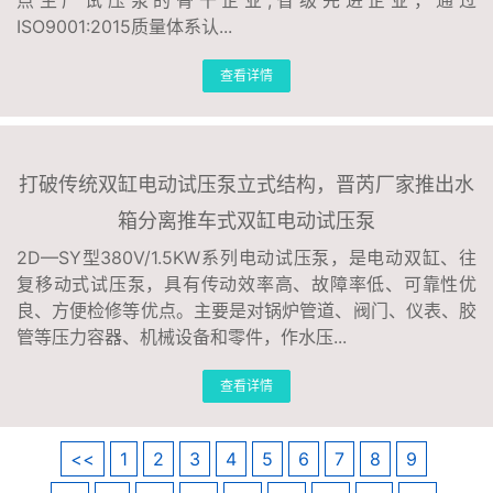
点生产试压泵的骨干企业,省级先进企业，通过
ISO9001:2015质量体系认...
查看详情
打破传统双缸电动试压泵立式结构，晋芮厂家推出水
箱分离推车式双缸电动试压泵
2D—SY型380V/1.5KW系列电动试压泵，是电动双缸、往
复移动式试压泵，具有传动效率高、故障率低、可靠性优
良、方便检修等优点。主要是对锅炉管道、阀门、仪表、胶
管等压力容器、机械设备和零件，作水压...
查看详情
<<
1
2
3
4
5
6
7
8
9