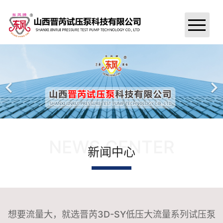
首页
关于我们
新闻中心
试压泵产品
NEWS CENTER
新闻中心
试压泵案例
公司资质
汇款信息
想要流量大，就选晋芮3D-SY低压大流量系列试压泵