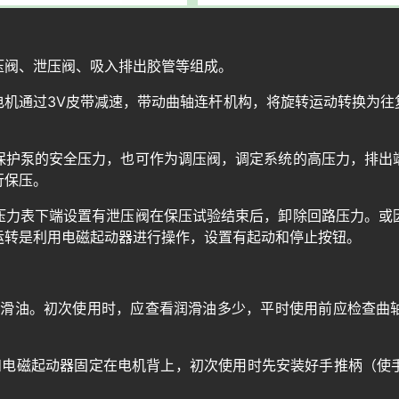
压阀、泄压阀、吸入排出胶管等组成。
电机通过3V皮带减速，带动曲轴连杆机构，将旋转运动转换为往
保护泵的安全压力，也可作为调压阀，调定系统的高压力，排出
行保压。
压力表下端设置有泄压阀在保压试验结束后，卸除回路压力。或
运转是利用电磁起动器进行操作，设置有起动和停止按钮。
润滑油。初次使用时，应查看润滑油多少，平时使用前应检查曲
和电磁起动器固定在电机背上，初次使用时先安装好手推柄（使