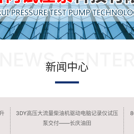
NEWS CENTE
新闻中心
升
3DY高压大流量柴油机驱动电脑记录仪试压
泵交付——长庆油田
...
...