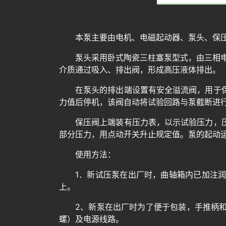
本泵主要由电机、电磁起动器、泵头、保
泵头采用卧式陶瓷三柱塞泵型式，由三相
介质通过吸入、排出阀，形成高压液体排出。
在泵头的排出端设置有安全溢流阀，用于
力值后停机，该阀自动将试验回路与泵截断进
保压阀上端装有压力表，以示试验压力，
部分压力，用点动开关升止规定值。泵的起动
使用方法：
1．新试压泵在出厂时，曲轴箱内已加注
上。
2、新泵在出厂时为了便于包装，手推柄
螺）及电源线路。