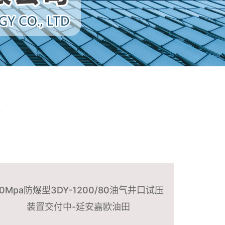
R
80Mpa防爆型3DY-1200/80油气井口试压
装置交付中-延安嘉欧油田