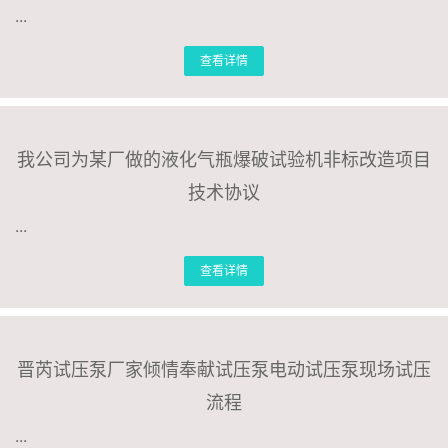
...
联系我们
查看详情
我公司为某厂做的液化气瓶爆破试验机非标改造项目
技术协议
...
查看详情
晋芮试压泵厂家倾情奉献试压泵电动试压泵现场试压
流程
...