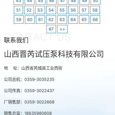
43
44
45
46
47
48
49
50
51
52
53
54
55
56
57
58
59
60
61
62
63
64
65
66
67
>>
CONTACT US
联系我们
山西晋芮试压泵科技有限公司
地 址：山西省芮城县工业西街
公司总机：0359-3035235
公司传真：0359-3022437
厂销售部：0359-3022668
销售总监：18635980608