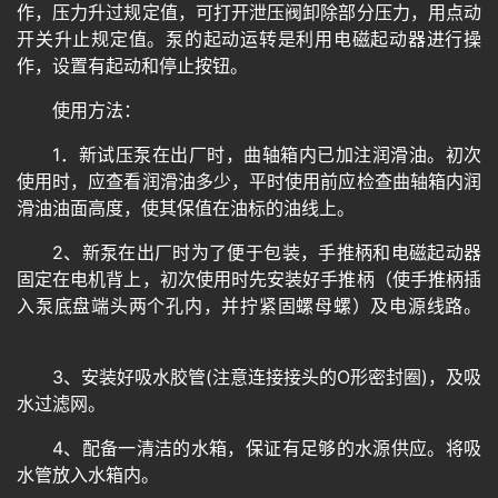
作，压力升过规定值，可打开泄压阀卸除部分压力，用点动
开关升止规定值。泵的起动运转是利用电磁起动器进行操
作，设置有起动和停止按钮。
使用方法：
1．新试压泵在出厂时，曲轴箱内已加注润滑油。初次
使用时，应查看润滑油多少，平时使用前应检查曲轴箱内润
滑油油面高度，使其保值在油标的油线上。
2、新泵在出厂时为了便于包装，手推柄和电磁起动器
固定在电机背上，初次使用时先安装好手推柄（使手推柄插
入泵底盘端头两个孔内，并拧紧固螺母螺）及电源线路。
3、安装好吸水胶管(注意连接接头的O形密封圈)，及吸
水过滤网。
4、配备一清洁的水箱，保证有足够的水源供应。将吸
水管放入水箱内。