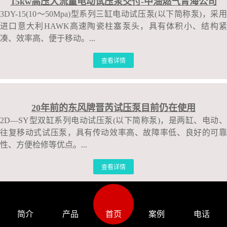
15kw高压大流量电动试压泵交付-中油燃气青海公司
3DY-15(10～50Mpa)型系列三缸电动试压泵(以下简称泵)，采用
进口意大利HAWK高速陶瓷柱塞泵头，具有体积小、结构紧
凑、效率高、便于移动。...
查看详情
20年前的东风牌晋芮试压泵目前仍在使用
2D—SY型双缸系列电动试压泵(以下简称泵)，是两缸、电动、
往复移动式试压泵，具有传动效率高、故障率低、良好的可靠
性、方便检修等优点。...
查看详情
高压大流量电动试压泵交付中
简介
产品
首页
案例
电话
3DY-7.5型系列三缸电动试压泵(以下简称泵)，具有体积小、结