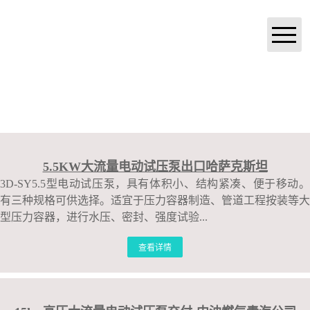
首页
NEWS CENTER
新闻中心
关于我们
新闻中心
试压泵产品
5.5KW大流量电动试压泵出口哈萨克斯坦
3D-SY5.5型电动试压泵，具有体积小、结构紧凑、便于移动。
试压泵案例
有三种规格可供选择。适宜于压力容器制造、管道工程按装等大
型压力容器，进行水压、密封、强度试验...
公司资质
查看详情
汇款信息
联系我们